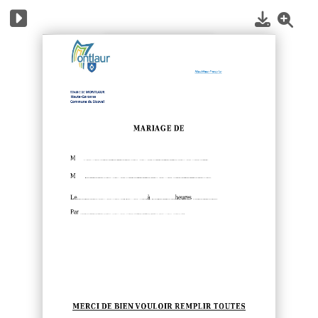
1
/
4