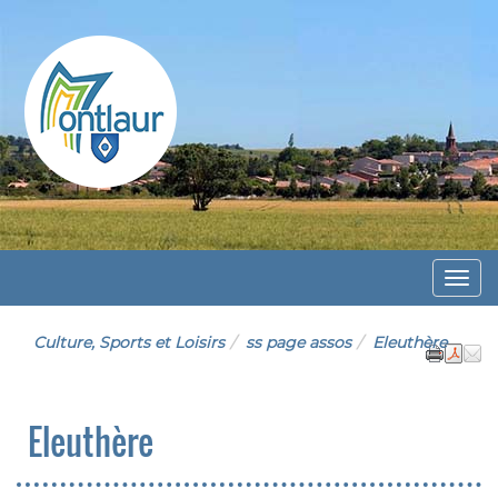
Montlaur
Menu
Culture, Sports et Loisirs
ss page assos
Eleuthère
Eleuthère