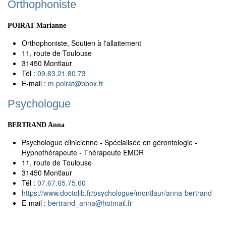
Orthophoniste
POIRAT Marianne
Orthophoniste, Soutien à l'allaitement
11, route de Toulouse
31450 Montlaur
Tél :
09.83.21.80.73
E-mail :
m.poirat
@
bbox.fr
Psychologue
BERTRAND Anna
Psychologue clinicienne - Spécialisée en gérontologie -
Hypnothérapeute - Thérapeute EMDR
11, route de Toulouse
31450 Montlaur
Tél :
07.67.65.75.60
https://www.doctolib.fr/psychologue/montlaur/anna-bertrand
E-mail :
bertrand_anna
@
hotmail.fr