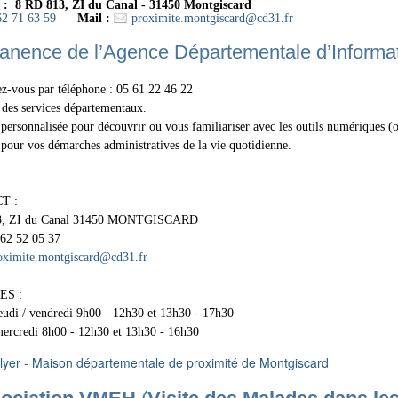
 : 8 RD 813, ZI du Canal - 31450 Montgiscard
62 71 63 59
Mail :
proximite.montgiscard
@
cd31.fr
nence de l’Agence Départementale d’Informat
z-vous par téléphone : 05 61 22 46 22
 des services départementaux.
personnalisée pour découvrir ou vous familiariser avec les outils numériques (or
pour vos démarches administratives de la vie quotidienne.
T :
3, ZI du Canal 31450 MONTGISCARD
 62 52 05 37
oximite.montgiscard
@
cd31.fr
ES :
eudi / vendredi 9h00 - 12h30 et 13h30 - 17h30
mercredi 8h00 - 12h30 et 13h30 - 16h30
lyer - Maison départementale de proximité de Montgiscard