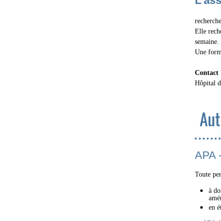
L’as
recherche
Elle rech
semaine.
Une forma
Contact
Hôpital 
Aut
APA -
Toute per
à do
amén
en é