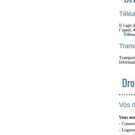
APA A
Téléa
Il s'agit
l’appel, 
Téléas
Trans
Transport
Informati
Dro
Vos d
Vous sou
- Consom
- Logeme