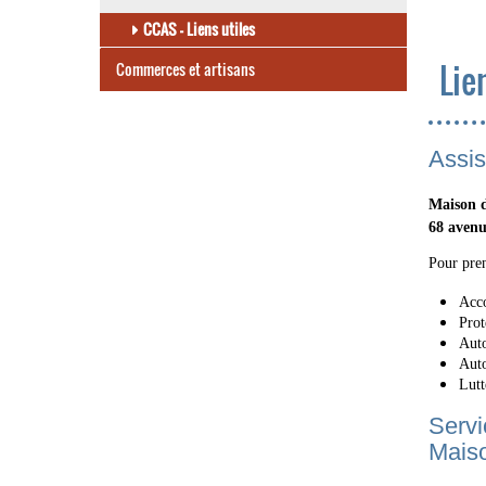
CCAS - Liens utiles
Lie
Commerces et artisans
Assis
Maison d
68 avenu
Pour pre
Acco
Prot
Auto
Auto
Lutt
Servi
Maiso