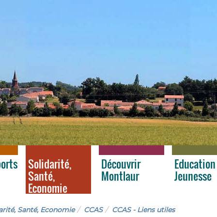
ports
Solidarité,
Découvrir
Education
Santé,
Montlaur
Jeunesse
Economie
arité, Santé, Economie
CCAS
CCAS - Liens utiles