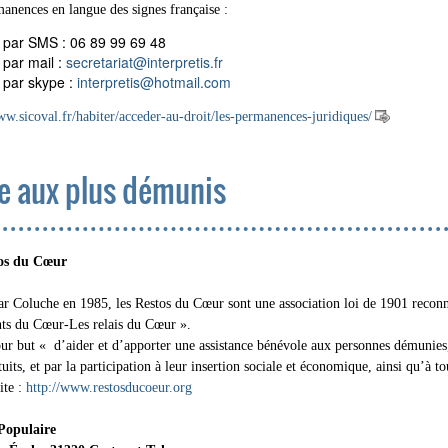
anences en langue des signes française :
par SMS : 06 89 99 69 48
par mail :
secretariat
@
interpretis.fr
par skype :
interpretis
@
hotmail.com
ww.sicoval.fr/habiter/acceder-au-droit/les-permanences-juridiques/
e aux plus démunis
os du Cœur
r Coluche en 1985, les Restos du Cœur sont une association loi de 1901 reconnue
nts du Cœur-Les relais du Cœur ».
our but « d’aider et d’apporter une assistance bénévole aux personnes démunies
tuits, et par la participation à leur insertion sociale et économique, ainsi qu’à t
ite :
http://www.restosducoeur.org
Populaire