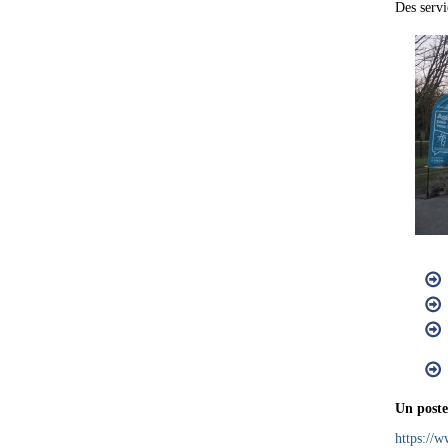
Des servi
Un poste 
https://