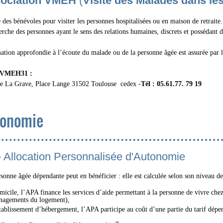
sociation VMEH
(
Visite des Malades dans le
 des bénévoles pour visiter les personnes hospitalisées ou en maison de retraite.
erche des personnes ayant le sens des relations humaines, discrets et possédant de
tion approfondie à l’écoute du malade ou de la personne âgée est assurée par l
 VMEH31 :
de La Grave, Place Lange 31502 Toulouse cedex -
Tél : 05.61.77. 79 19
onomie
 Allocation Personnalisée d'Autonomie
sonne âgée dépendante peut en bénéficier : elle est calculée selon son niveau de
micile, l’APA finance les services d’aide permettant à la personne de vivre chez
agements du logement),
tablissement d’hébergement, l’APA participe au coût d’une partie du tarif dépe