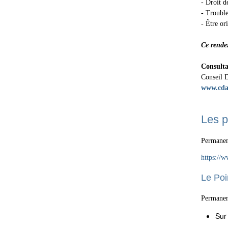
- Droit d
- Troubl
- Être or
Ce rendez
Consulta
Conseil 
www.cdad
Les po
Permanenc
https://w
Le Poi
Permanenc
Sur