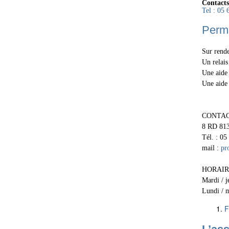
Contacts
Tel : 05 
Perma
Sur rende
Un relais
Une aide 
Une aide 
CONTAC
8 RD 81
Tél. : 05
mail :
pr
HORAIR
Mardi / j
Lundi / 
F