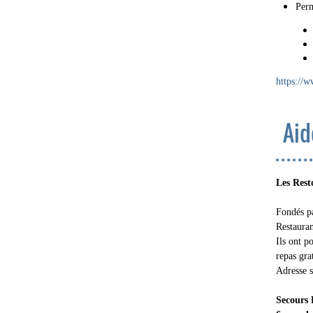
Perm
https://w
Aid
Les Rest
Fondés pa
Restaura
Ils ont p
repas gra
Adresse s
Secours 