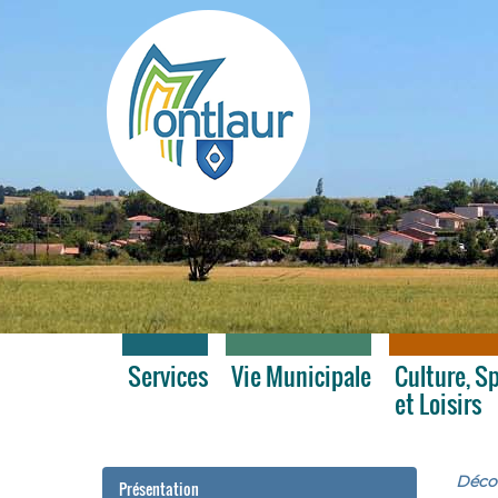
Montlaur
Services
Vie Municipale
Culture, S
et Loisirs
Décou
Présentation