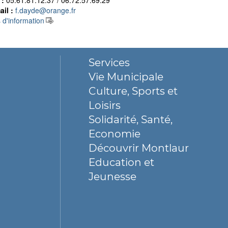
 :
05.61.81.12.37 / 06.72.57.69.29
il :
f.dayde@orange.fr
 d'information
Services
Vie Municipale
Culture, Sports et
Loisirs
Solidarité, Santé,
Economie
Découvrir Montlaur
Education et
Jeunesse