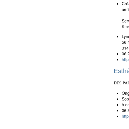
Cré
aér
Ser
Kms
Lyn
56 
314
06.
htt
Esth
DES PA
Ong
Sop
à d
06.
http