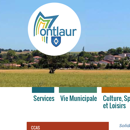
Montlaur
Services
Vie Municipale
Culture, S
et Loisirs
Solid
CCAS