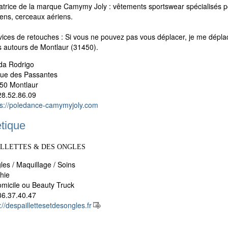
atrice de la marque Camymy Joly : vêtements sportswear spécialisés pou
iens, cerceaux aériens.
vices de retouches : Si vous ne pouvez pas vous déplacer, je me dépl
 autours de Montlaur (31450).
da Rodrigo
rue des Passantes
50 Montlaur
28.52.86.09
ps://poledance-camymyjoly.com
étique
ILLETTES & DES ONGLES
les / Maquillage / Soins
hie
omicile ou Beauty Truck
36.37.40.47
://despaillettesetdesongles.fr