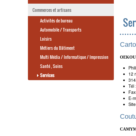
Commerces et artisans
Ser
Activités de bureau
Automobile / Transports
Loisirs
Carto
Métiers du Bâtiment
Multi Média / Informatique / Impression
OEKOU
Santé , Soins
Phi
12 
Services
31
Tél 
Fax
E-m
Site
Coutu
CAMYM