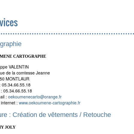
vices
graphie
MENE CARTOGRAPHE
lippe VALENTIN
rue de la comtesse Jeanne
450 MONTLAUR
: 05.34.66.55.18
 : 05.34.66.55.18
ail :
oekoumenecarto
@
orange.fr
 internet :
www.oekoumene-cartographie.fr
re : Création de vêtements / Retouche
Y JOLY