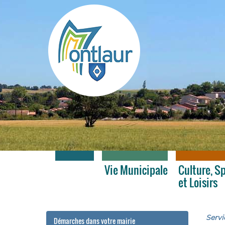
Montlaur
Services
Vie Municipale
Culture, S
et Loisirs
Servi
Démarches dans votre mairie