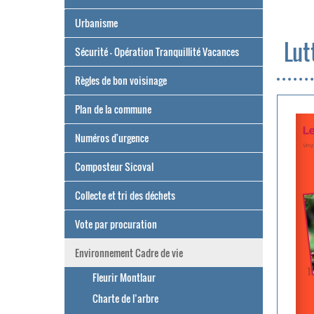
Urbanisme
Lut
Sécurité - Opération Tranquillité Vacances
Règles de bon voisinage
Plan de la commune
Numéros d'urgence
Composteur Sicoval
Collecte et tri des déchets
Vote par procuration
Environnement Cadre de vie
Fleurir Montlaur
Charte de l’arbre