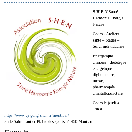
S H E N
Santé
Harmonie Energie
Nature
Cours - Ateliers
santé – Stages –
Suivi individualisé
Energétique
chinoise : diététique
énergétique,
digipuncture,
moxas,
pharmacopée,
christallopuncture
Cours le jeudi à
18h30
https://www.qi-gong-shen.fr/montlaur/
Salle Saint Lautier Plaine des sports 31 450 Montlaur
er
1
cours offert